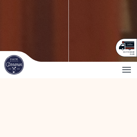
2026.06.30
NEWS
『MELLOW DEAR US 1st JAPAN Tour Final「NICE
to meet YOU !!」Dear 横浜BUNTAI』 キッチンカー
出店のご案内